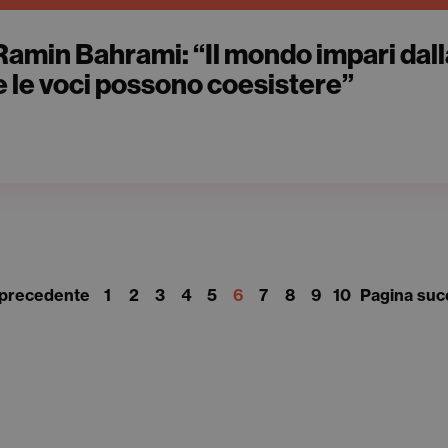
| Ramin Bahrami: “Il mondo impari dall
e le voci possono coesistere”
 precedente
1
2
3
4
5
6
7
8
9
10
Pagina suc