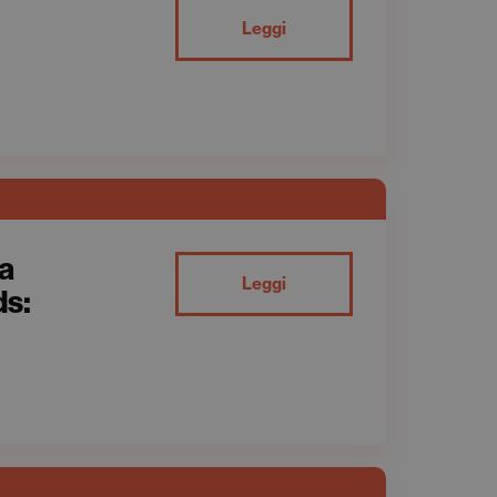
Leggi
la
Leggi
ds: