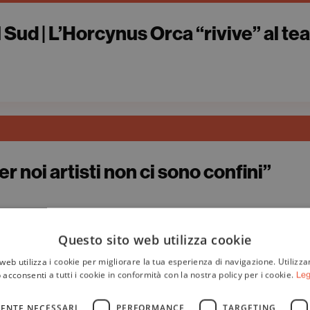
 Sud | L’Horcynus Orca “rivive” al te
Per noi artisti non ci sono confini”
Questo sito web utilizza cookie
web utilizza i cookie per migliorare la tua esperienza di navigazione. Utilizza
 acconsenti a tutti i cookie in conformità con la nostra policy per i cookie.
Leg
ENTE NECESSARI
PERFORMANCE
TARGETING