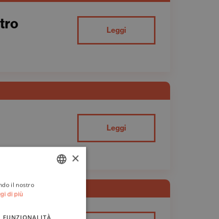
atro
Leggi
Leggi
×
ndo il nostro
ITALIAN
gi di più
ENGLISH
FUNZIONALITÀ