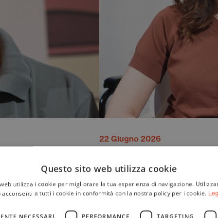
22 Giugno 2026
Il corpo come
Questo sito web utilizza cookie
web utilizza i cookie per migliorare la tua esperienza di navigazione. Utilizza
 acconsenti a tutti i cookie in conformità con la nostra policy per i cookie.
Leg
ENTE NECESSARI
PERFORMANCE
TARGETING