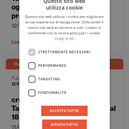
Questo sito web
oggi sono quelli che sanno
utilizza cookie
ITALIAN
produrre pensiero”
Questo sito web utilizza i cookie per migliorare
ENGLISH
la tua esperienza di navigazione. Utilizzando il
12/02/2026
nostro sito web acconsenti a tutti i cookie in
conformità con la nostra policy per i cookie.
Leggi di più
Leggi
STRETTAMENTE NECESSARI
Rassegna Stampa - Web
PERFORMANCE
Pubblicato il
TARGETING
12/02/2026
FUNZIONALITÀ
cronacaoggiquotidiano.it |
Taobuk 2026: la XVI edizione dal
ACCETTA TUTTO
18 al 22 giugno
RIFIUTA TUTTO
11/02/2026