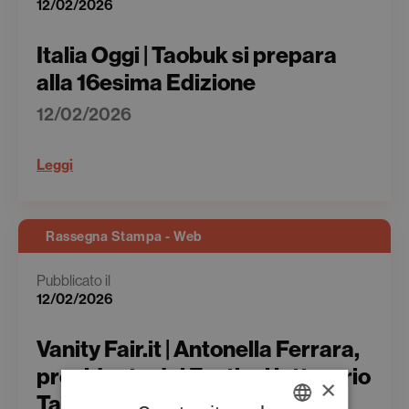
12/02/2026
Italia Oggi | Taobuk si prepara
alla 16esima Edizione
12/02/2026
Leggi
Rassegna Stampa - Web
Pubblicato il
12/02/2026
Vanity Fair.it | Antonella Ferrara,
presidente del Festival letterario
×
Taobuk “I territori che vincono