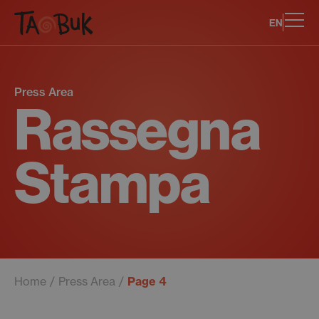
EN
Press Area
Rassegna
Stampa
Home
Press Area
Page 4