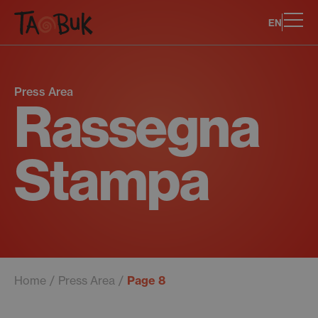
EN
Press Area
Rassegna
Stampa
Home
Press Area
Page 8