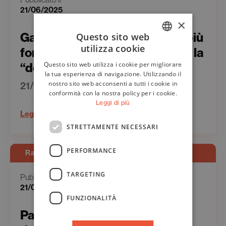
21/06/2025
×
Gazzetta del Sud | Un’Europa più
Questo sito web
utilizza cookie
forte e autorevole per fermare la
ITALIAN
Questo sito web utilizza i cookie per migliorare
“deriva trumpiana”
ENGLISH
la tua esperienza di navigazione. Utilizzando il
nostro sito web acconsenti a tutti i cookie in
21/06/2025
conformità con la nostra policy per i cookie.
Leggi di più
Leggi
STRETTAMENTE NECESSARI
PERFORMANCE
Rassegna Stampa - Web
TARGETING
Pubblicato il
21/06/2025
FUNZIONALITÀ
Palermo.repubblica.it | Il grido