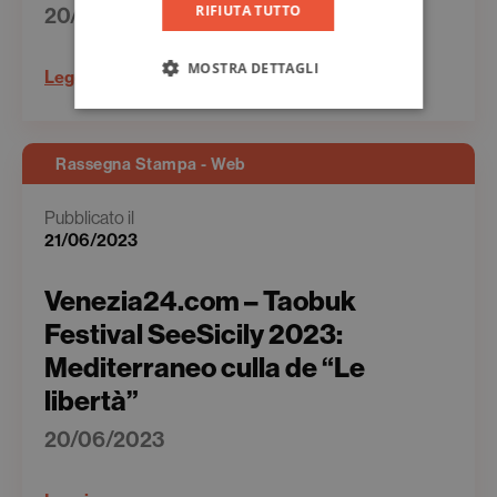
20/06/2023
RIFIUTA TUTTO
MOSTRA DETTAGLI
Leggi
Rassegna Stampa - Web
Pubblicato il
21/06/2023
Venezia24.com – Taobuk
Festival SeeSicily 2023:
Mediterraneo culla de “Le
libertà”
20/06/2023