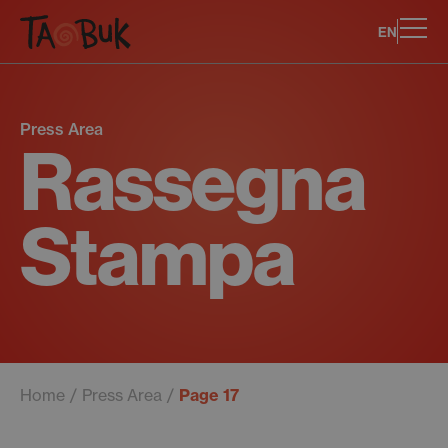
EN
Press Area
Rassegna
Stampa
Home
Press Area
Page 17