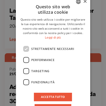
×
Questo sito web
Lasicilia.it – Edizione record per
utilizza cookie
ITALIAN
Taobuk, 200 ospiti da 30 paesi
Questo sito web utilizza i cookie per migliorare
ENGLISH
la tua esperienza di navigazione. Utilizzando il
20/06/2023
nostro sito web acconsenti a tutti i cookie in
conformità con la nostra policy per i cookie.
Leggi di più
Leggi
STRETTAMENTE NECESSARI
Rassegna Stampa - Web
PERFORMANCE
Pubblicato il
TARGETING
21/06/2023
FUNZIONALITÀ
Adnkronos.com – Edizione
record per Taobuk, 200 ospiti da
ACCETTA TUTTO
30 paesi