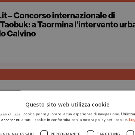
it – Concorso internazionale di
 Taobuk: a Taormina l’intervento ur
alo Calvino
la Sera – Maria Chiara Carrozza La
la biodiversità: il seme (della ricerca)
Questo sito web utilizza cookie
web utilizza i cookie per migliorare la tua esperienza di navigazione. Utilizza
 acconsenti a tutti i cookie in conformità con la nostra policy per i cookie.
Leg
ENTE NECESSARI
PERFORMANCE
TARGETING