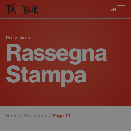
EN
Press Area
Rassegna
Stampa
Home
Press Area
Page 14