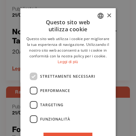
Pubblicato il
×
21/06/2023
Questo sito web
utilizza cookie
Notizie.it – Edizione record per
ITALIAN
Questo sito web utilizza i cookie per migliorare
Taobuk, 200 ospiti da 30 paesi
ENGLISH
la tua esperienza di navigazione. Utilizzando il
nostro sito web acconsenti a tutti i cookie in
20/06/2023
conformità con la nostra policy per i cookie.
Leggi di più
Leggi
STRETTAMENTE NECESSARI
PERFORMANCE
Rassegna Stampa - Web
TARGETING
Pubblicato il
21/06/2023
FUNZIONALITÀ
Foggiatoday.it – In Brasile