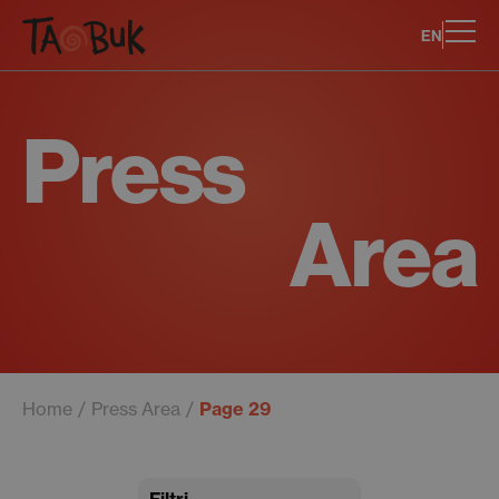
EN
Press
Area
Home
Press Area
Page 29