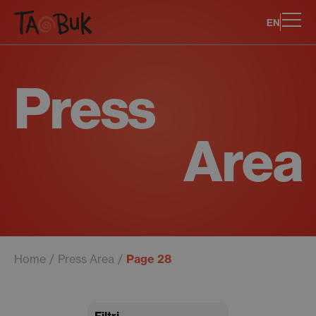
EN
Press
Area
Home
Press Area
Page 28