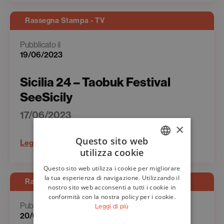
Rassegna Stampa - TV
Pubblicato il
19/06/2023
Sicilia 24 – Taobuk Festival
SeeSicily
17/06/2023
×
Questo sito web
Leggi
utilizza cookie
ITALIAN
Questo sito web utilizza i cookie per migliorare
ENGLISH
la tua esperienza di navigazione. Utilizzando il
Rassegna Stampa - Web
nostro sito web acconsenti a tutti i cookie in
conformità con la nostra policy per i cookie.
Pubblicato il
Leggi di più
20/06/2023