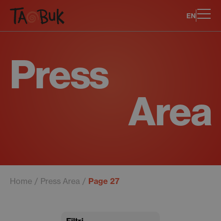
EN
Press
Area
Home
Press Area
Page 27