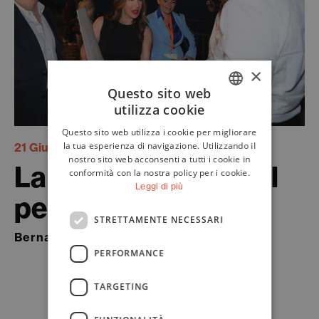
×
Questo sito web
utilizza cookie
ITALIAN
Questo sito web utilizza i cookie per migliorare
ENGLISH
la tua esperienza di navigazione. Utilizzando il
21 Giugno 2026
nostro sito web acconsenti a tutti i cookie in
La responsabilità del
conformità con la nostra policy per i cookie.
Leggi di più
pensiero
STRETTAMENTE NECESSARI
Bernard-Henry Lévy
PERFORMANCE
TARGETING