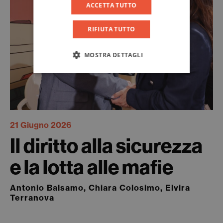
ACCETTA TUTTO
RIFIUTA TUTTO
MOSTRA DETTAGLI
21 Giugno 2026
Il diritto alla sicurezza
e la lotta alle mafie
Antonio Balsamo, Chiara Colosimo, Elvira
Terranova