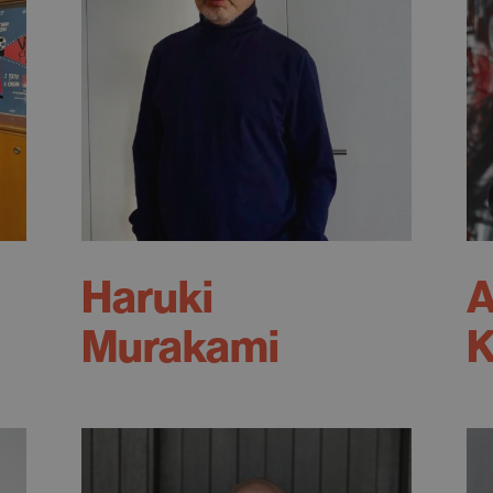
Haruki
A
Murakami
K