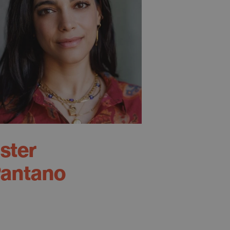
ster
antano