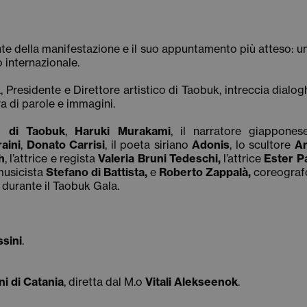
e della manifestazione e il suo appuntamento più atteso: una
 internazionale.
, Presidente e Direttore artistico di Taobuk, intreccia dialog
ra di parole e immagini.
e di Taobuk
,
Haruki Murakami
, il narratore giappones
aini
,
Donato Carrisi
, il poeta siriano
Adonis
, lo scultore
An
h
, l’attrice e regista
Valeria Bruni Tedeschi,
l’attrice
Ester P
musicista
Stefano di Battista,
e
Roberto Zappalà,
coreograf
o durante il Taobuk Gala.
sini
.
i di Catania
, diretta dal M.o
Vitali Alekseenok
.