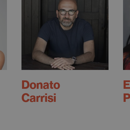
Donato
E
Carrisi
P