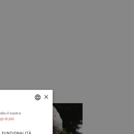
×
ndo il nostro
ITALIAN
gi di più
ENGLISH
FUNZIONALITÀ