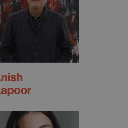
nish
apoor