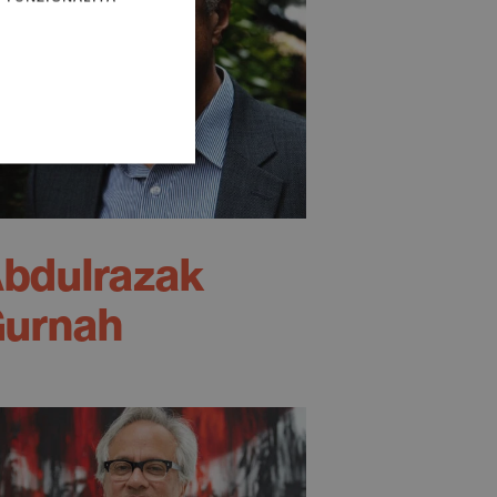
bdulrazak
urnah