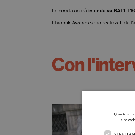
La serata andrà
in onda su RAI 1
il 1
I Taobuk Awards sono realizzati dall’
Con l'inter
Questo sito 
sito web
STRETTAM