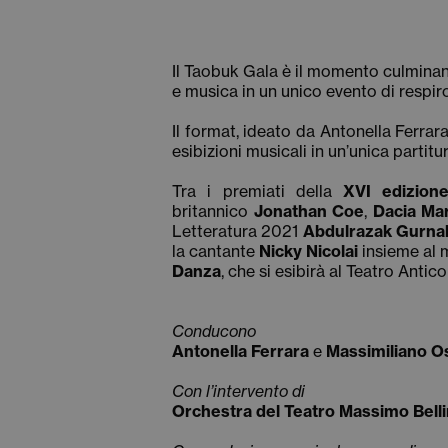
Il Taobuk Gala è il momento culminant
e musica in un unico evento di respiro
Il format, ideato da Antonella Ferrara
esibizioni musicali in un’unica partitu
Tra i premiati della
XVI edizion
britannico
Jonathan Coe
,
Dacia Mar
Letteratura 2021
Abdulrazak Gurna
la cantante
Nicky Nicolai
insieme al 
Danza
, che si esibirà al Teatro Antic
Conducono
Antonella Ferrara
e
Massimiliano Os
Con l’intervento di
Orchestra del Teatro Massimo Bellin