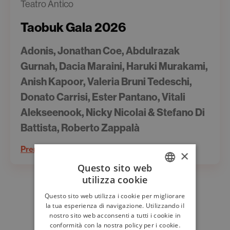
Teatro Antico
Taobuk Gala 2026
Adonis, Jonathan Coe, Abdulrazak
Gurnah, Dacia Maraini, Haruki Murakami,
Anish Kapoor, Valeria Bruni Tedeschi,
Donato Carrisi, Ester Pantano, Vitali
Alekseenook, Nicky Nicolai & Stefano Di
Battista, Roberto Zappalà
Prenota il tuo posto
×
Questo sito web
utilizza cookie
ITALIAN
Questo sito web utilizza i cookie per migliorare
ENGLISH
la tua esperienza di navigazione. Utilizzando il
nostro sito web acconsenti a tutti i cookie in
conformità con la nostra policy per i cookie.