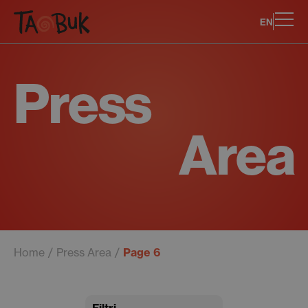
EN
Press
Area
Home
Press Area
Page 6