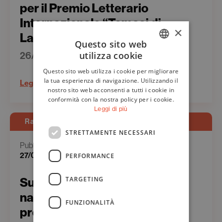
per il Premio Letterario
Internazionale “Tomasi di
×
Lampedusa”
Questo sito web
26/06/2023
utilizza cookie
ITALIAN
Questo sito web utilizza i cookie per migliorare
ENGLISH
la tua esperienza di navigazione. Utilizzando il
Leggi
nostro sito web acconsenti a tutti i cookie in
conformità con la nostra policy per i cookie.
Leggi di più
Rassegna Stampa - Web
STRETTAMENTE NECESSARI
Pubblicato il
27/06/2023
PERFORMANCE
TARGETING
Superabile.it – L’Istituto
nazionale tumori Regina Elena
FUNZIONALITÀ
presenta il “Naso elettronico”