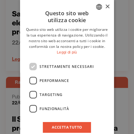
×
Salutedomani.com – Ire, naso
Questo sito web
utilizza cookie
elettronico per la diagnosi
ITALIAN
Questo sito web utilizza i cookie per migliorare
precoce dei tumori urologici
ENGLISH
la tua esperienza di navigazione. Utilizzando il
nostro sito web acconsenti a tutti i cookie in
22/06/2023
conformità con la nostra policy per i cookie.
Leggi di più
Leggi
STRETTAMENTE NECESSARI
PERFORMANCE
Rassegna Stampa - Stampa
TARGETING
Pubblicato il
22/06/2023
FUNZIONALITÀ
Il Secolo XIX ed. Genova – Il
procuratore Antimafia replica a
ACCETTA TUTTO