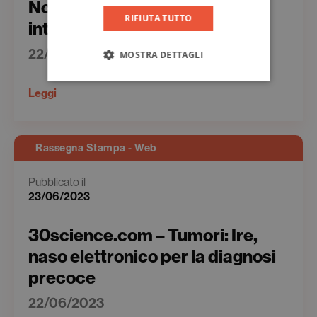
Nordio: “Io non conosco
RIFIUTA TUTTO
intercettazioni inutili”
22/06/2023
MOSTRA DETTAGLI
Leggi
Rassegna Stampa - Web
Pubblicato il
23/06/2023
30science.com – Tumori: Ire,
naso elettronico per la diagnosi
precoce
22/06/2023