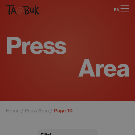
EN
Press
Area
Home
Press Area
Page 10