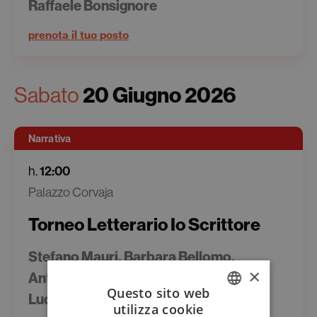
Raffaele Bonsignore
prenota il tuo posto
Sabato
20 Giugno 2026
Narrativa
h.
12:00
Palazzo Corvaja
Torneo Letterario Io Scrittore
Stefano Mauri, Barbara Bellomo,
×
Antonella Ferrara, Raffaella Case,
Questo sito web
Ludovica Mauri
utilizza cookie
ITALIAN