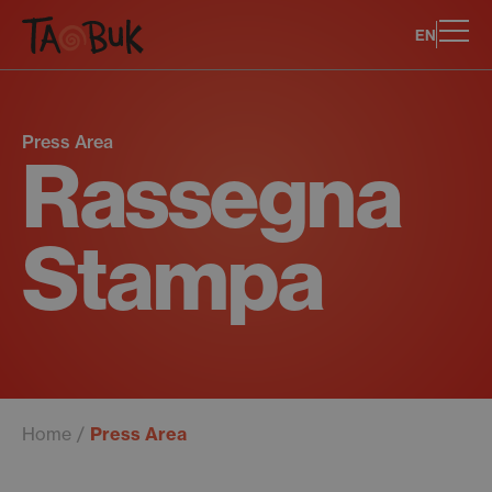
EN
Press Area
Rassegna
Stampa
Home
Press Area