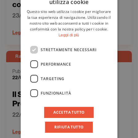
utilizza cookie
con alleanze e voci nuove
ITALIAN
Questo sito web utilizza i cookie per migliorare
23/06/2025
ENGLISH
la tua esperienza di navigazione. Utilizzando il
nostro sito web acconsenti a tutti i cookie in
conformità con la nostra policy per i cookie.
Leggi
Leggi di più
STRETTAMENTE NECESSARI
Rassegna Stampa - Stampa
PERFORMANCE
Pubblicato il
22/06/2025
TARGETING
Il Sole 24 Ore – Domenica |
FUNZIONALITÀ
Premio Strega Saggistica
ACCETTA TUTTO
22/06/2025
RIFIUTA TUTTO
Leggi