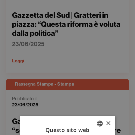
Gazzetta del Sud | Gratteri in
piazza: “Questa riforma è voluta
dalla politica”
23/06/2025
Leggi
Rassegna Stampa - Stampa
Pubblicato il
23/06/2025
Gazzetta del Sud | L’editoria e il
×
“seme” della lettura da coltivare
Questo sito web