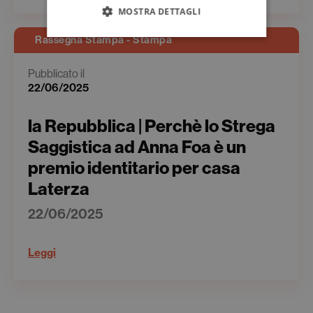
MOSTRA DETTAGLI
Rassegna Stampa - Stampa
Pubblicato il
22/06/2025
la Repubblica | Perchè lo Strega
Saggistica ad Anna Foa è un
premio identitario per casa
Laterza
22/06/2025
Leggi