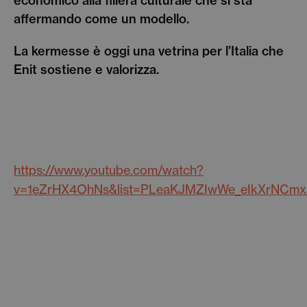
economico alla filiera culturale che si sta
affermando come un modello.
La kermesse è oggi una vetrina per l’Italia che
Enit sostiene e valorizza.
https://www.youtube.com/watch?
v=1eZrHX4OhNs&list=PLeaKJMZIwWe_eIkXrNCmx