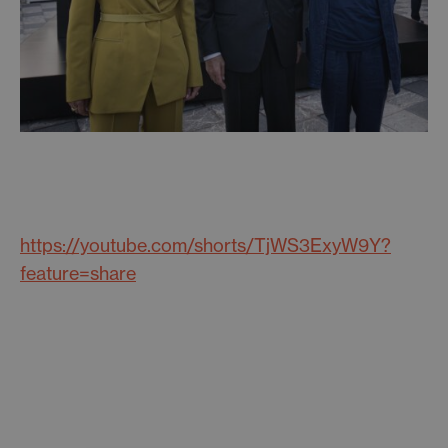
https://youtube.com/shorts/TjWS3ExyW9Y?
feature=share