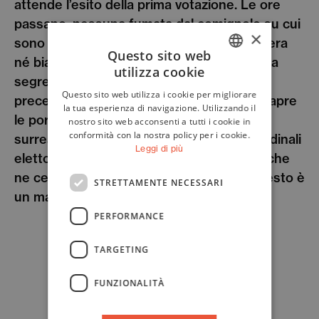
attende l’esito della prima votazione. Le ore
passano, nessuna fumata dal comignolo su cui
×
sono puntate migliaia di telecamere. Né nera
Questo sito web
né bianca. Niente di niente. Preoccupata, la
utilizza cookie
ITALIAN
segretaria di Stato compie un atto senza
Questo sito web utilizza i cookie per migliorare
precedenti: rompe il sigillo del conclave e apre
ENGLISH
la tua esperienza di navigazione. Utilizzando il
le porte. E la scena che si trova davanti è
nostro sito web acconsenti a tutti i cookie in
conformità con la nostra policy per i cookie.
surreale. La Cappella Sistina è vuota. I cardinali
Leggi di più
elettori sono svaniti nel nulla. Un mistero che
ne cela tanti altri. Cooper, del resto, in questo è
STRETTAMENTE NECESSARI
un maestro.
PERFORMANCE
TARGETING
FUNZIONALITÀ