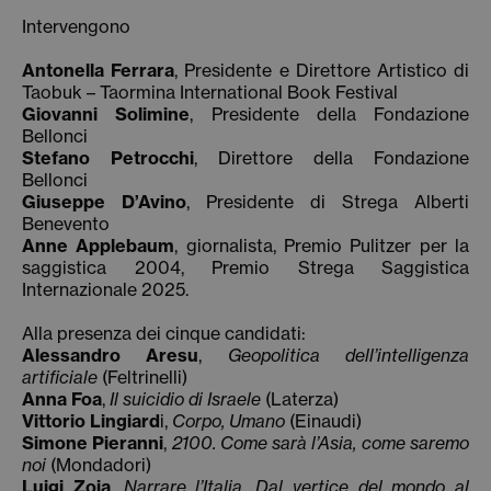
Intervengono
Antonella Ferrara
, Presidente e Direttore Artistico di
Taobuk – Taormina International Book Festival
Giovanni Solimine
, Presidente della Fondazione
Bellonci
Stefano Petrocchi
, Direttore della Fondazione
Bellonci
Giuseppe D’Avino
, Presidente di Strega Alberti
Benevento
Anne Applebaum
, giornalista, Premio Pulitzer per la
saggistica 2004, Premio Strega Saggistica
Internazionale 2025.
Alla presenza dei cinque candidati:
Alessandro Aresu
,
Geopolitica dell’intelligenza
artificiale
(Feltrinelli)
Anna Foa
,
Il suicidio di Israele
(Laterza)
Vittorio Lingiard
i,
Corpo, Umano
(Einaudi)
Simone Pieranni
,
2100. Come sarà l’Asia, come saremo
noi
(Mondadori)
Luigi Zoja
,
Narrare l’Italia. Dal vertice del mondo al