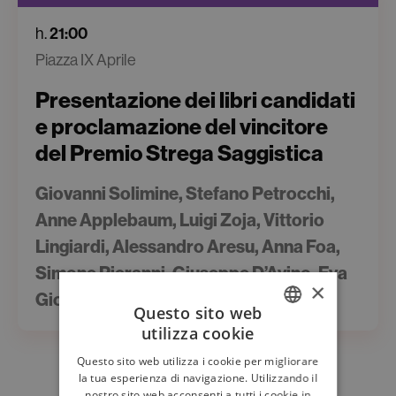
h.
21:00
Piazza IX Aprile
Presentazione dei libri candidati
e proclamazione del vincitore
del Premio Strega Saggistica
Giovanni Solimine, Stefano Petrocchi,
Anne Applebaum, Luigi Zoja, Vittorio
Lingiardi, Alessandro Aresu, Anna Foa,
Simone Pieranni, Giuseppe D’Avino, Eva
×
Giovannini, Antonella Ferrara
Questo sito web
utilizza cookie
ITALIAN
Questo sito web utilizza i cookie per migliorare
ENGLISH
la tua esperienza di navigazione. Utilizzando il
nostro sito web acconsenti a tutti i cookie in