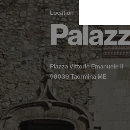
Location
Palazz
Piazza Vittorio Emanuele II
98039 Taormina ME