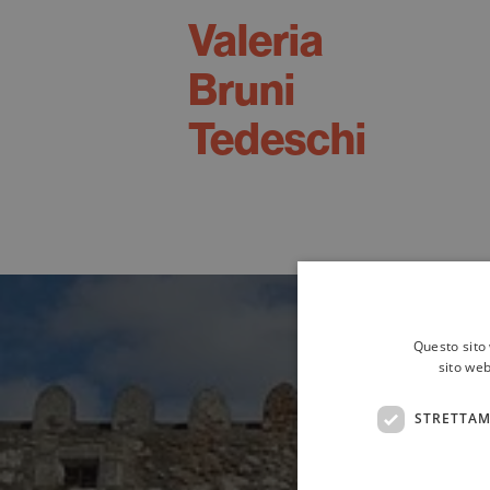
Valeria
Bruni
Tedeschi
Questo sito 
sito web
STRETTAM