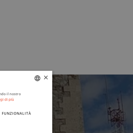
×
ndo il nostro
ITALIAN
gi di più
ENGLISH
FUNZIONALITÀ