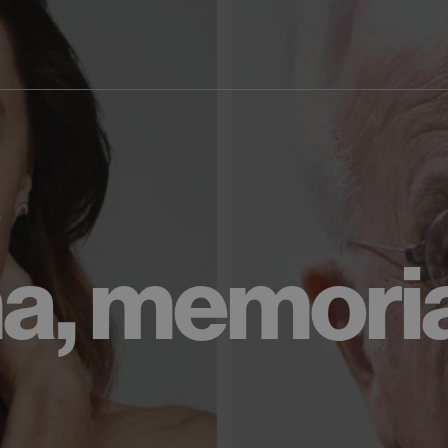
0
a, memoria