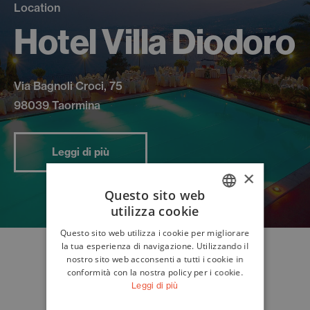
Location
Hotel Villa Diodoro
Via Bagnoli Croci, 75
98039 Taormina
Leggi di più
×
Questo sito web
utilizza cookie
ITALIAN
Questo sito web utilizza i cookie per migliorare
ENGLISH
la tua esperienza di navigazione. Utilizzando il
nostro sito web acconsenti a tutti i cookie in
conformità con la nostra policy per i cookie.
Leggi di più