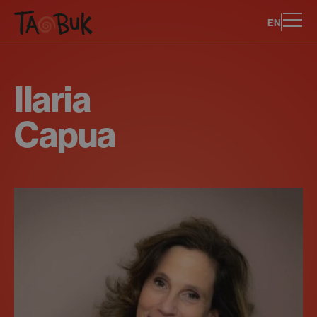
EN
Ilaria
Capua