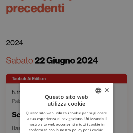
precedenti
2024
Sabato
22 Giugno 2024
Taobuk Ai Edition
×
h.
11:00
Questo sito web
Palazzo Corvaja
utilizza cookie
ITALIAN
Scienza e società
Questo sito web utilizza i cookie per migliorare
ENGLISH
la tua esperienza di navigazione. Utilizzando il
nostro sito web acconsenti a tutti i cookie in
Ilaria Capua, Francesco Profumo,
conformità con la nostra policy per i cookie.