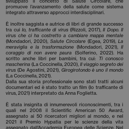
sviluppato il concetto di Salute Circolare, che
promuove l’avanzamento della salute come sistema
integrato attraverso approcci interdisciplinari.
È inoltre saggista e autrice di libri di grande successo
tra cui
Io, trafficante di virus
(Rizzoli, 2017),
Il Dopo. Il
virus che ci ha costretto a cambiare mappa mentale
(Mondadori, 2020),
Salute Circolare
(Egea, 2019),
La
meraviglia e la trasformazione
(Mondadori, 2021),
Il
coraggio di non avere paura
(Solferino, 2022). Ha
scritto anche libri per bambini, tra cui:
Ti conosco
mascherina
(La Coccinella, 2020),
Il viaggio segreto dei
virus
(De Agostini, 2021),
Girogirotondo è uno il mondo
(La Coccinella, 2021).
Dalla sua storia professionale sono stati tratti alcuni
documentari ed è stato tratto un film (Io trafficante di
virus, 2021) interpretato da Anna Foglietta.
È stata insignita di innumerevoli riconoscimenti, tra i
quali nel 2008 il Scientific American 50 Award,
assegnato ai 50 ricercatori migliori al mondo, e nel
2021 il Premio Hypatia per le scienze della vita
assegnato dall’Accademia Europea delle Scienze. Nel