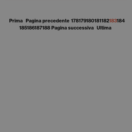
Prima
Pagina precedente
178
179
180
181
182
183
184
185
186
187
188
Pagina successiva
Ultima