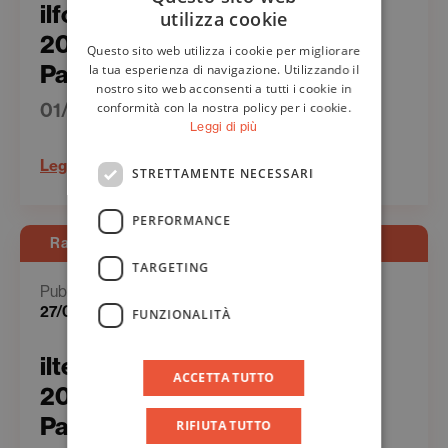
ilfoglio.it – I Taobuk Awards
utilizza cookie
ITALIAN
2022 a Paul Auster, il Nobel
Questo sito web utilizza i cookie per migliorare
ENGLISH
Parisi e Houellebecq
la tua esperienza di navigazione. Utilizzando il
nostro sito web acconsenti a tutti i cookie in
01/02/2022
conformità con la nostra policy per i cookie.
Leggi di più
Leggi
STRETTAMENTE NECESSARI
PERFORMANCE
Rassegna Stampa - Web
TARGETING
Pubblicato il
27/05/2022
FUNZIONALITÀ
iltempo.it – I Taobuk Awards
ACCETTA TUTTO
2022 a Paul Auster, il Nobel
Parisi e Houellebecq
RIFIUTA TUTTO