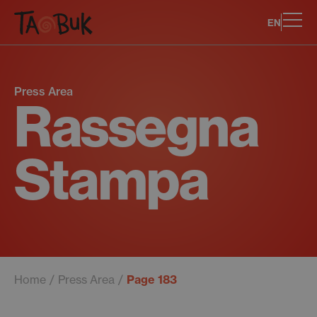
EN
Press Area
Rassegna
Stampa
Home
Press Area
Page 183