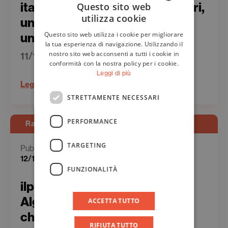
italpress.com- Taobuk ad Algeri,
Questo sito web
utilizza cookie
una missione culturale che
ITALIAN
Questo sito web utilizza i cookie per migliorare
unisce il Mediterraneo
ENGLISH
la tua esperienza di navigazione. Utilizzando il
nostro sito web acconsenti a tutti i cookie in
11/11/2024
conformità con la nostra policy per i cookie.
Leggi di più
Leggi
STRETTAMENTE NECESSARI
PERFORMANCE
Rassegna Stampa - Web
TARGETING
Pubblicato il
12/11/2024
FUNZIONALITÀ
ilpuntonotizie.it – Taobuk ad
Algeri, una missione culturale
ACCETTA TUTTO
che unisce il Mediterraneo
RIFIUTA TUTTO