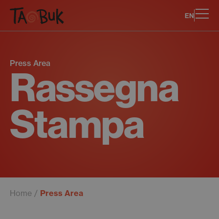
EN
Press Area
Rassegna
Stampa
Home
Press Area