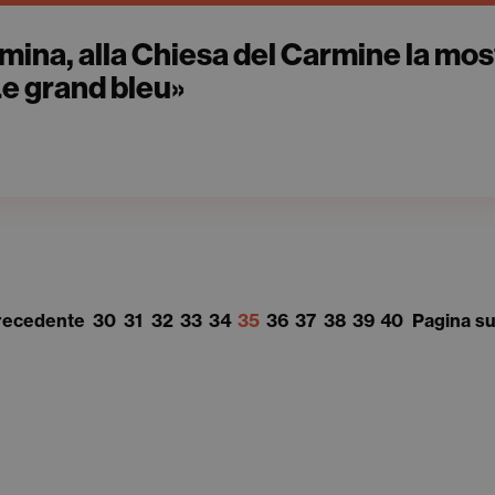
rmina, alla Chiesa del Carmine la mos
Le grand bleu»
recedente
30
31
32
33
34
35
36
37
38
39
40
Pagina s