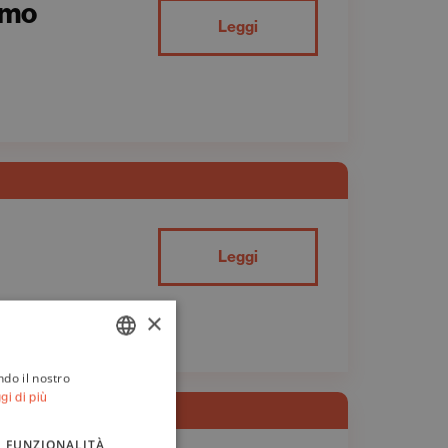
simo
Leggi
Leggi
×
ndo il nostro
ITALIAN
gi di più
ENGLISH
FUNZIONALITÀ