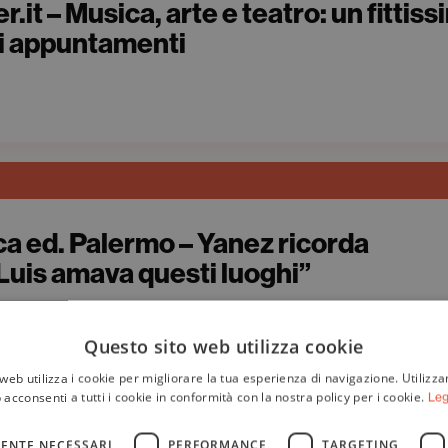
it – Musica, arte e teatro: un fittis
di appuntamenti
a ed. Palermo – Yanez ricorda
uis amava questi luoghi”
Questo sito web utilizza cookie
web utilizza i cookie per migliorare la tua esperienza di navigazione. Utilizza
 acconsenti a tutti i cookie in conformità con la nostra policy per i cookie.
Leg
ENTE NECESSARI
PERFORMANCE
TARGETING