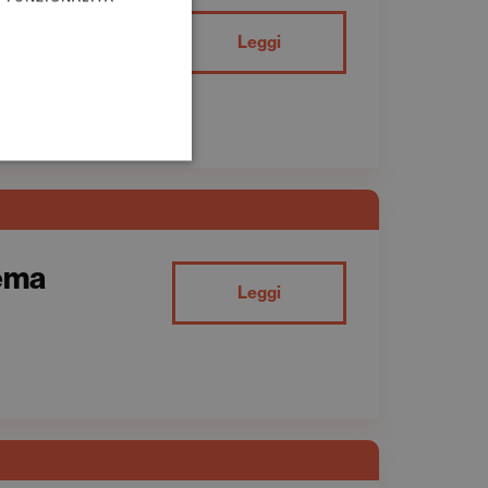
 «La
Leggi
tema
Leggi