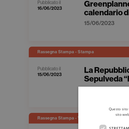
Greenplanner.
Pubblicato il
16/06/2023
calendario 
15/06/2023
Rassegna Stampa - Stampa
La Repubblic
Pubblicato il
15/06/2023
Sepulveda “L
15/06/2023
Questo sito 
sito web
Rassegna Stampa - Web
STRETTAM