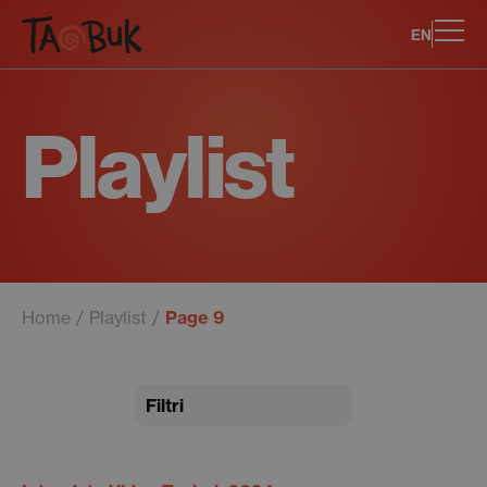
EN
Playlist
Home
Playlist
Page 9
Filtri