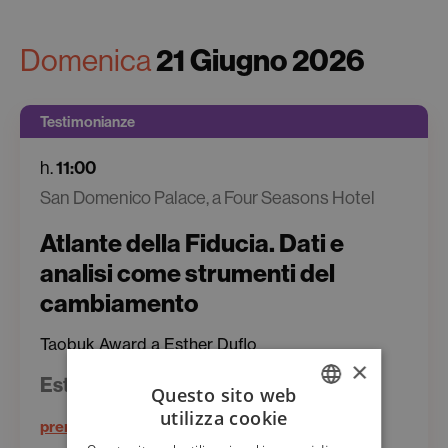
Domenica
21 Giugno 2026
Testimonianze
h.
11:00
San Domenico Palace, a Four Seasons Hotel
Atlante della Fiducia. Dati e
analisi come strumenti del
cambiamento
Taobuk Award a Esther Duflo
×
Esther Duflo, Stefano Salis
Questo sito web
utilizza cookie
prenota il tuo posto
ITALIAN