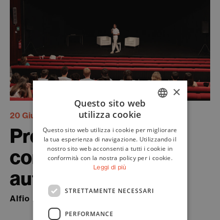
×
Questo sito web
utilizza cookie
20 Giugno 2024
ITALIAN
Premiazione del
Questo sito web utilizza i cookie per migliorare
ENGLISH
la tua esperienza di navigazione. Utilizzando il
contest “Adotta un
nostro sito web acconsenti a tutti i cookie in
conformità con la nostra policy per i cookie.
Leggi di più
autore”
STRETTAMENTE NECESSARI
Alfio Bonaccorso
PERFORMANCE