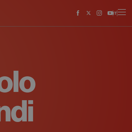
IT
olo
ndi