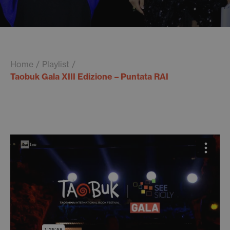
Home
Playlist
Taobuk Gala XIII Edizione – Puntata RAI