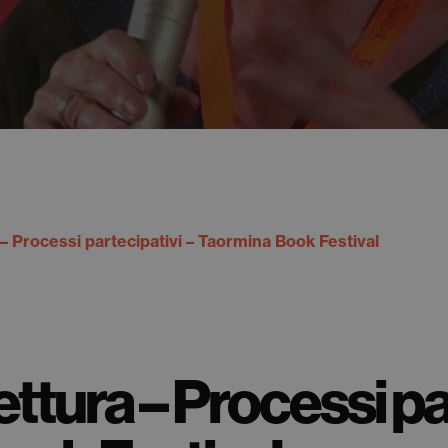
a – Processi partecipativi – Taormina Book Festival
 lettura – Processi pa