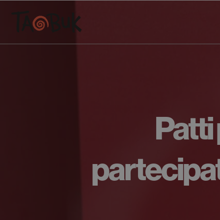
Patti
partecipat