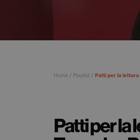
Home
Playlist
Patti per la lettur
Patti per la