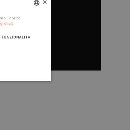
×
ndo il nostro
ITALIAN
gi di più
ENGLISH
FUNZIONALITÀ