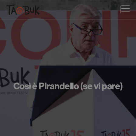
Così è Pirandello (se vi pare)