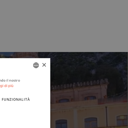
×
ndo il nostro
ITALIAN
gi di più
ENGLISH
FUNZIONALITÀ