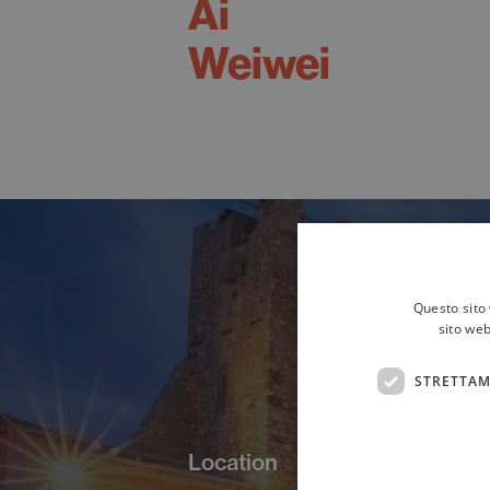
Ai
Weiwei
Questo sito 
sito web
STRETTAM
Location