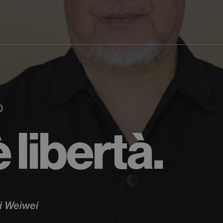
0
è libertà.
Ai Weiwei