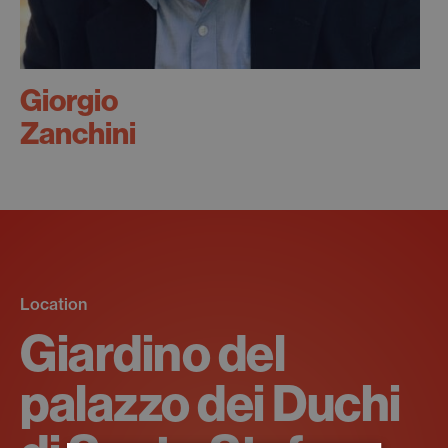
Giorgio
Zanchini
Location
Giardino del
palazzo dei Duchi