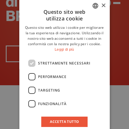
di Santo Stefano –
×
BPER Agorà
Questo sito web
utilizza cookie
ITALIAN
Questo sito web utilizza i cookie per migliorare
ENGLISH
la tua esperienza di navigazione. Utilizzando il
nostro sito web acconsenti a tutti i cookie in
conformità con la nostra policy per i cookie.
Leggi di più
Leggi di più
STRETTAMENTE NECESSARI
PERFORMANCE
TARGETING
FUNZIONALITÀ
ACCETTA TUTTO