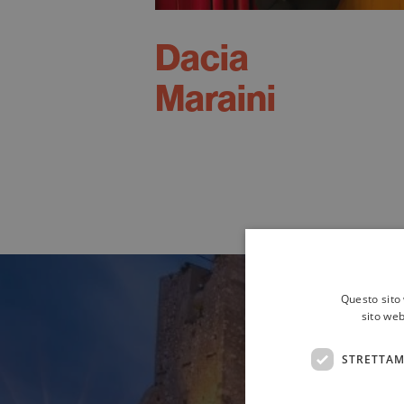
Dacia
Maraini
Questo sito 
sito web
STRETTAM