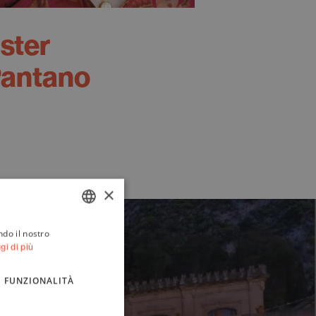
ster
antano
×
ndo il nostro
ITALIAN
gi di più
ENGLISH
FUNZIONALITÀ