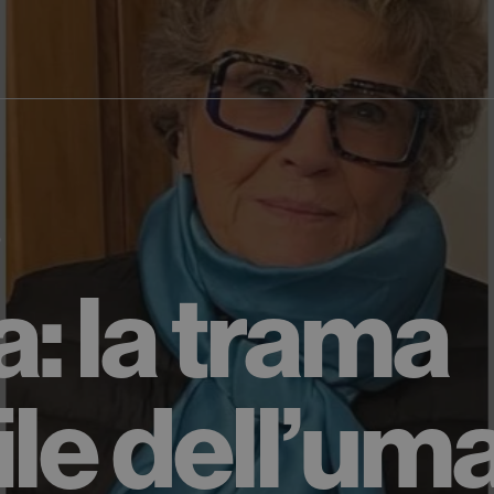
0
a: la trama
bile dell’u