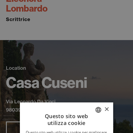
Lombardo
Scrittrice
Location
Casa Cuseni
Via Leonardo Da Vinci
×
98039 Taormina
Questo sito web
utilizza cookie
ITALIAN
Leggi di più
Questo sito web utilizza i cookie per migliorare