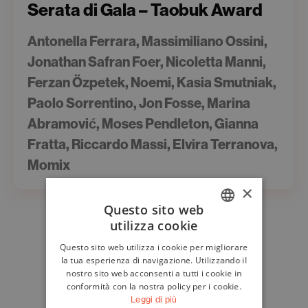
Serata di Gala – Taobuk Award
Antonella Ferrara, Massimiliano Ossini,
Jonathan Safran Foer, Nicoletta Manni,
Ferzan Özpetek, Noemi, Kasia Smutniak,
Paolo Sorrentino, Jon Fosse, Marina
Abramović, Moses Pendleton, Gianna
Fratta, Riccardo Massi, Elvira Terranova,
Momix
×
Questo sito web
utilizza cookie
ITALIAN
Questo sito web utilizza i cookie per migliorare
ENGLISH
la tua esperienza di navigazione. Utilizzando il
nostro sito web acconsenti a tutti i cookie in
conformità con la nostra policy per i cookie.
Leggi di più