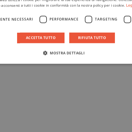
i? L’intelligenza artificiale per una v
 acconsenti a tutti i cookie in conformità con la nostra policy per i cookie.
Leg
ENTE NECESSARI
PERFORMANCE
TARGETING
o
ACCETTA TUTTO
RIFIUTA TUTTO
MOSTRA DETTAGLI