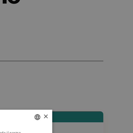
×
ndo il nostro
ITALIAN