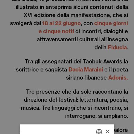
illustrato in anteprima alcuni contenuti della
XVI edizione della manifestazione, che si
svolgerà dal
18 al 22 giugno
, con
cinque giorni
e cinque notti
di incontri, dialoghi e
attraversamenti culturali all’insegna
della
Fiducia
.
Tra gli assegnatari dei Taobuk Awards la
scrittrice e saggista
Dacia Maraini
e il poeta
siriano-libanese
Adonis.
Tre presenze che da sole raccontano la
direzione del festival: letteratura, poesia,
musica. Tre linguaggi che si incontrano, si
interrogano, si ampliano.
Accanto a loro, un progetto di forte valore
×