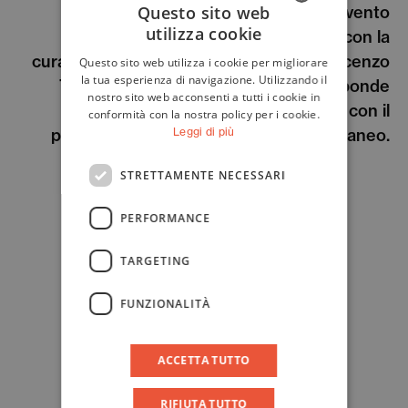
simbolico:
Le Porte d’Europa
, l’intervento
Questo sito web
utilizza cookie
monumentale di
Mimmo Paladino
, con la
ITALIAN
curatela dello storico e critico d’arte Vincenzo
Questo sito web utilizza i cookie per migliorare
ENGLISH
la tua esperienza di navigazione. Utilizzando il
Trione. Due sculture gemelle sulle sponde
nostro sito web acconsenti a tutti i cookie in
dello Stretto, un segno che dialoga con il
conformità con la nostra policy per i cookie.
paesaggio e con la storia del Mediterraneo.
Leggi di più
STRETTAMENTE NECESSARI
PERFORMANCE
TARGETING
FUNZIONALITÀ
ACCETTA TUTTO
RIFIUTA TUTTO