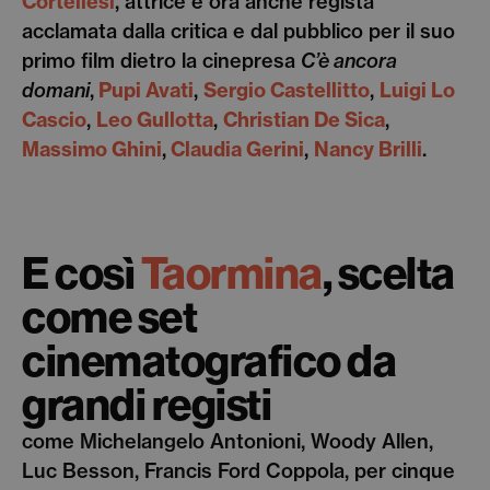
Cortellesi
, attrice e ora anche regista
acclamata dalla critica e dal pubblico per il suo
primo film dietro la cinepresa
C’è ancora
domani
,
Pupi Avati
,
Sergio Castellitto
,
Luigi Lo
Cascio
,
Leo Gullotta
,
Christian De Sica
,
Massimo Ghini
,
Claudia Gerini
,
Nancy Brilli
.
E così
Taormina
, scelta
come set
cinematografico da
grandi registi
come Michelangelo Antonioni, Woody Allen,
Luc Besson, Francis Ford Coppola, per cinque