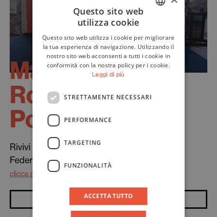
Questo sito web
utilizza cookie
ITALIAN
Questo sito web utilizza i cookie per migliorare
ENGLISH
la tua esperienza di navigazione. Utilizzando il
nostro sito web acconsenti a tutti i cookie in
Masterclass
conformità con la nostra policy per i cookie.
Leggi di più
Romanzo
STRETTAMENTE NECESSARI
Popolare
PERFORMANCE
TARGETING
Rivivi la Masterclass con Michele Placido e
Federica Luna Vincenti
FUNZIONALITÀ
clicca qui
ACCETTA TUTTO