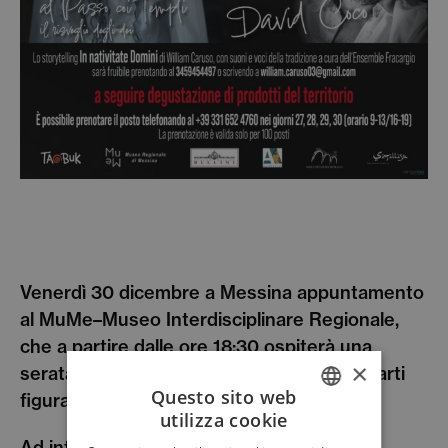
Venerdì 30 dicembre a Messina appuntamento
al MuMe–Museo Interdisciplinare Regionale,
che a partire dalle ore 18:30 ospiterà una
×
serata articolata tra musica, letteratura e arti
Questo sito web
figurative.
utilizza cookie
ITALIAN
Ad introdurre l’itinerario una suggestiva