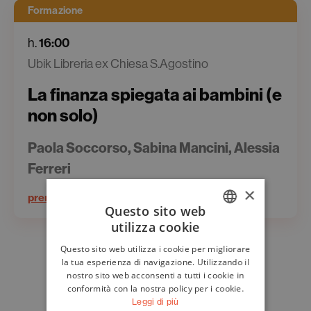
Formazione
16:00
h.
Ubik Libreria ex Chiesa S.Agostino
La finanza spiegata ai bambini (e
non solo)
Paola Soccorso, Sabina Mancini, Alessia
Ferreri
×
prenota il tuo posto
Questo sito web
utilizza cookie
ITALIAN
Questo sito web utilizza i cookie per migliorare
ENGLISH
la tua esperienza di navigazione. Utilizzando il
nostro sito web acconsenti a tutti i cookie in
conformità con la nostra policy per i cookie.
Leggi di più