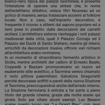
bianco-nero tipica dei palazzi taorminesi, è presente
l’intenzione di operare una sintesi che, in nome
dell’eclettismo stilistico, unisca l’Art Nouveau ad un
gotico di maniera, senza tralasciare accenni al folklore
locale. Non a caso, nell’impianto decorativo, è
frequente il ricorso a stilemi dal sapore popolare ed a
temi presi in prestito dalle decorazioni dei carretti
siciliani. L’architettura esterna riecheggia i noti palazzi
medioevali della città, quali il Palazzo Corvaja ed il
Palazzo dei Duchi di Santo Stefano, mentre gli interni,
arricchiti da decorazioni musive, offrono vari richiami
all’architettura arabo-normanna.
In un momento di straordinario fermento artistico in
Sicilia, mentre architetti del calibro di Ernesto Basile,
Coppedè e Bazzani promuovevano un nuovo ed
esuberante stile eclettico, a Taormina veniva chiamato
il noto pittore palermitano Salvatore Gregorietti
perché decorasse soffitti e pareti della nuova Stazione
di Taormina, preoccupandosi anche dell’arredo interno.
La Stazione ferroviaria è entrata a far parte a pieno
titolo del grande cinema, grazie alle molte scene qui
girate. Solo per citare alcuni esempi: Luc Besson
scelse questo luogo per “Le Grand Bleu”, con Jean