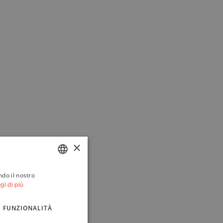
×
ndo il nostro
ITALIAN
gi di più
ENGLISH
FUNZIONALITÀ