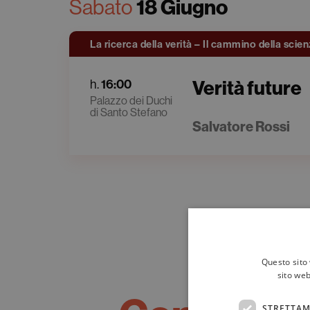
Sabato
18 Giugno
La ricerca della verità – Il cammino della scie
Verità future
h.
16:00
Palazzo dei Duchi
di Santo Stefano
Salvatore Rossi
Questo sito 
sito web
STRETTAM