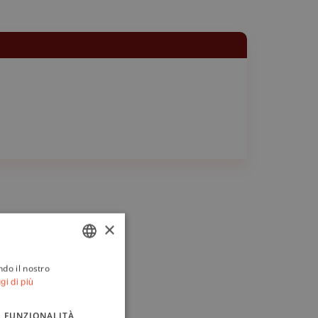
×
ndo il nostro
ITALIAN
gi di più
ENGLISH
FUNZIONALITÀ