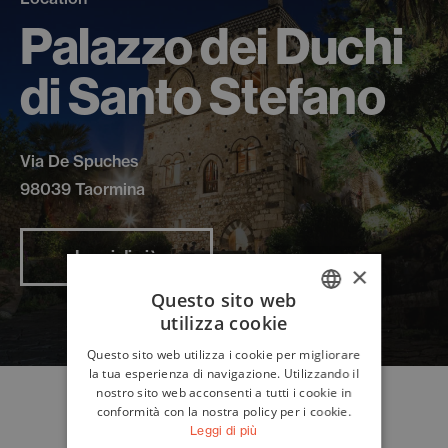
Palazzo dei Duchi
di Santo Stefano
Via De Spuches
98039 Taormina
Leggi di più
×
Questo sito web
utilizza cookie
ITALIAN
Questo sito web utilizza i cookie per migliorare
ENGLISH
la tua esperienza di navigazione. Utilizzando il
nostro sito web acconsenti a tutti i cookie in
conformità con la nostra policy per i cookie.
Leggi di più