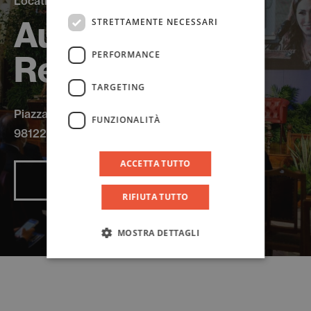
Location
Aula Magna del
STRETTAMENTE NECESSARI
Rettorato
PERFORMANCE
TARGETING
Piazza Pugliatti, 1
FUNZIONALITÀ
98122 Messina
ACCETTA TUTTO
Leggi di più
RIFIUTA TUTTO
MOSTRA DETTAGLI